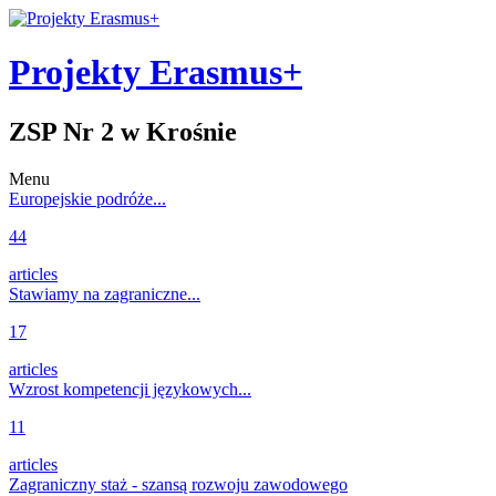
Projekty Erasmus+
ZSP Nr 2 w Krośnie
Menu
Europejskie podróże...
44
articles
Stawiamy na zagraniczne...
17
articles
Wzrost kompetencji językowych...
11
articles
Zagraniczny staż - szansą rozwoju zawodowego