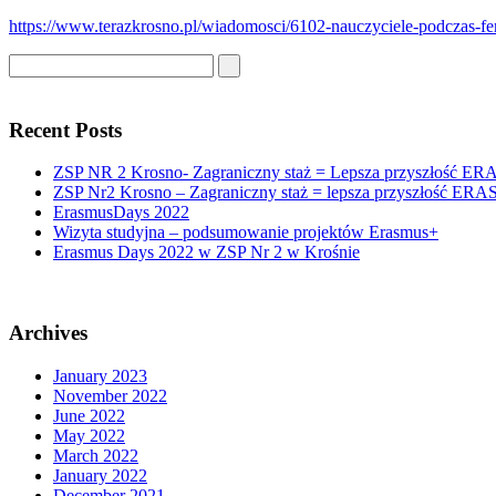
https://www.terazkrosno.pl/wiadomosci/6102-nauczyciele-podczas-feri
Recent Posts
ZSP NR 2 Krosno- Zagraniczny staż = Lepsza przyszłość E
ZSP Nr2 Krosno – Zagraniczny staż = lepsza przyszłość ER
ErasmusDays 2022
Wizyta studyjna – podsumowanie projektów Erasmus+
Erasmus Days 2022 w ZSP Nr 2 w Krośnie
Archives
January 2023
November 2022
June 2022
May 2022
March 2022
January 2022
December 2021