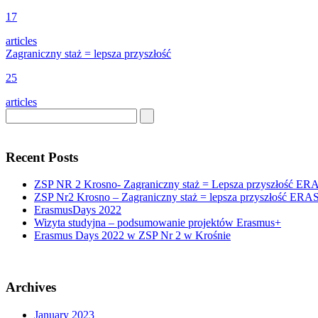
17
articles
Zagraniczny staż = lepsza przyszłość
25
articles
Recent Posts
ZSP NR 2 Krosno- Zagraniczny staż = Lepsza przyszłość E
ZSP Nr2 Krosno – Zagraniczny staż = lepsza przyszłość ER
ErasmusDays 2022
Wizyta studyjna – podsumowanie projektów Erasmus+
Erasmus Days 2022 w ZSP Nr 2 w Krośnie
Archives
January 2023