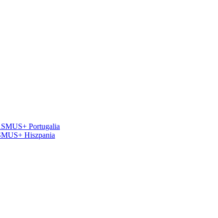
RASMUS+ Portugalia
ASMUS+ Hiszpania