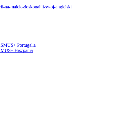
i-na-malcie-doskonalili-swoj-angielski
RASMUS+ Portugalia
ASMUS+ Hiszpania